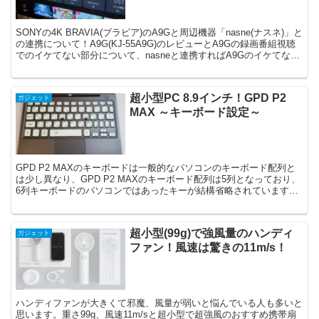
SONYの4K BRAVIA(ブラビア)のA9Gと周辺機器「nasne(ナスネ)」と
の連携について！A9G(KJ-55A9G)のレビューとA9Gの録画番組視聴
でのイケてない部分について、nasneと連携すればA9Gのイケてない
録画が良くなる！
超小型PC 8.9インチ！GPD P2
ガジェット
MAX ～キーボード設定～
GPD P2 MAXのキーボードは一般的なパソコンのキーボード配列と
は少し異なり、GPD P2 MAXのキーボード配列は5列となっており、
6列キーボードのパソコンではあったキーが結構省略されています。
なので画像でGPD P2 MAXが使いやすくなるキーボードの設定方法
を紹介します。
超小型(99g)で強風量のハンディ
ガジェット
ファン！風速は驚きの11m/s！
ハンディファンが大きくて邪魔、風量が弱いと悩んでいる人も多いと
思います。重さ99g、風速11m/sと超小型で超強風のおすすめ携帯扇