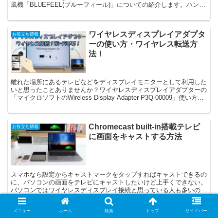
風機「BLUEFEEL(ブルーフィール)」についての紹介します。ハンデ
ィファンでは一番風量が強くコンパクトで一番お勧めできる携帯扇風
機です。
ワイヤレスディスプレイアダプタ
お役立ち情報
ーの使い方・ワイヤレス転送方
法！
離れた場所にあるテレビなどをディスプレイモニターとして利用した
いと思ったことありませんか？ワイヤレスディスプレイアダプターの
「マイクロソフトのWireless Display Adapter P3Q-00009」使い方と
ワイヤレス転送方法について紹介します。
Chromecast built-in搭載テレビ
お役立ち情報
に画面をキャストする方法
スマホなら設定からキャストマークをタップすればキャストできるの
に、パソコンの画面をテレビにキャストしたいけど上手くできない。
パソコンではワイヤレスディスプレイ接続と思っている人も多いので
はないでしょうか？パソコン画面をキャストする方法と注意点につい
て紹介します。
メニュー
ホーム
検索
トップ
サイドバー