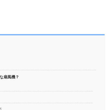
んな扇風機？
応