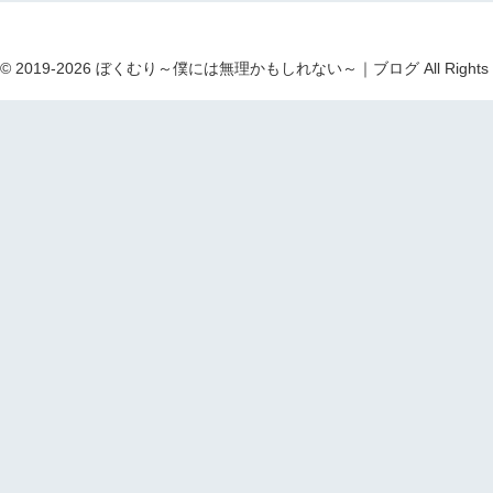
ht © 2019-2026 ぼくむり～僕には無理かもしれない～｜ブログ All Rights R