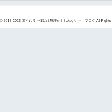
ht © 2019-2026 ぼくむり～僕には無理かもしれない～｜ブログ All Rights R