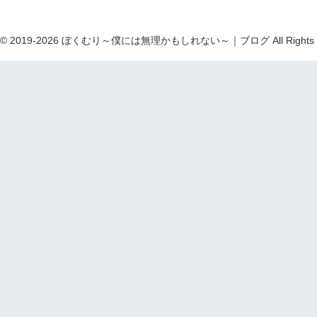
ht © 2019-2026 ぼくむり～僕には無理かもしれない～｜ブログ All Rights R