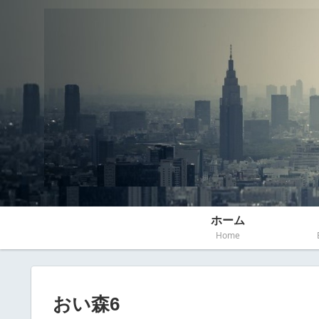
ホーム
Home
おい森6