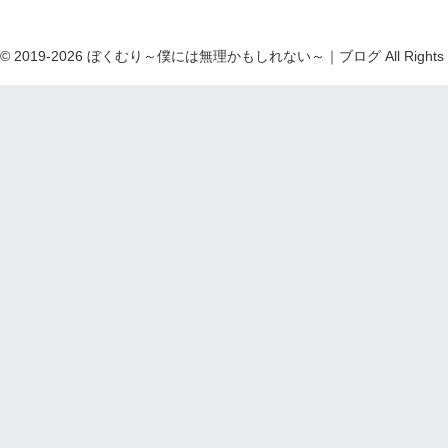
ht © 2019-2026 ぼくむり～僕には無理かもしれない～｜ブログ All Rights R