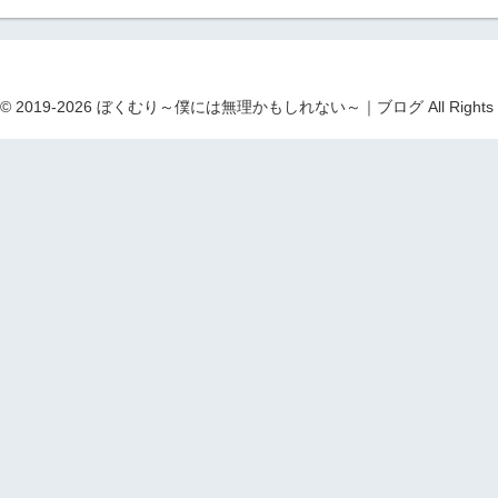
ht © 2019-2026 ぼくむり～僕には無理かもしれない～｜ブログ All Rights R