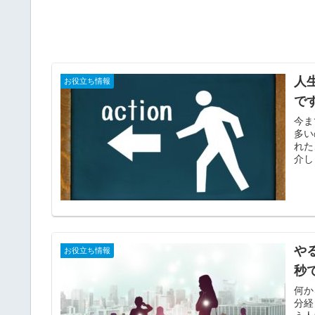
人
お役立ち情報
で
今ま
多い
れた
介し
や
お役立ち情報
秒
何か
分経