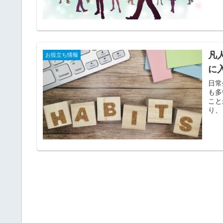
凡
お役立ち情報
に
日常
も多
こと
り、