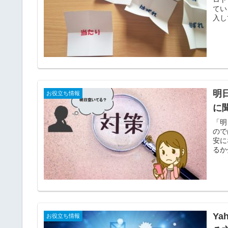
てい
入し
明
お役立ち情報
に
「明
ので
安に
るか
につ
Y
お役立ち情報