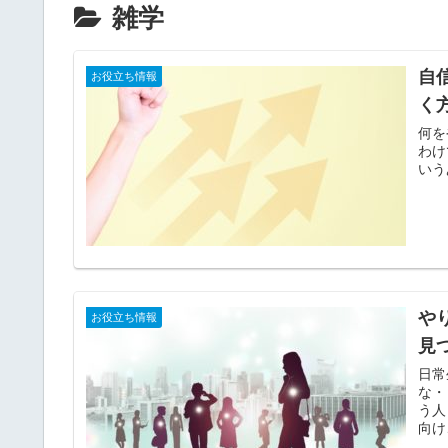
雑学
自
お役立ち情報
く
何を
わけ
いう
や
お役立ち情報
見
日常
な・
う人
向け