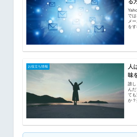
る
Ya
では
メー
をす
人
お役立ち情報
味
誰し
んだ
ても
か？
す。