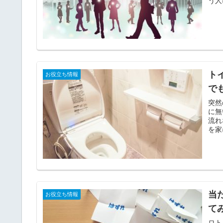
う人
ト
お役立ち情報
で
突然
に無
流れ
を家
当
お役立ち情報
て
ロト