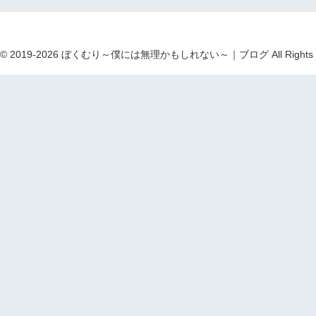
ht © 2019-2026 ぼくむり～僕には無理かもしれない～｜ブログ All Rights R