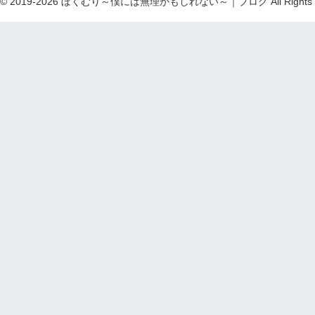
ht © 2019-2026 ぼくむり～僕には無理かもしれない～｜ブログ All Rights R